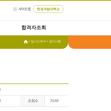
한경국립대학교
합격자조회
> 입시도우미 > 공지사항
내
0
조회수
3546