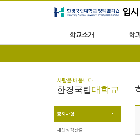
본문바로가기
학교소개
학
사람을 배웁니다
대학교
한경국립
공지사항
내신성적산출