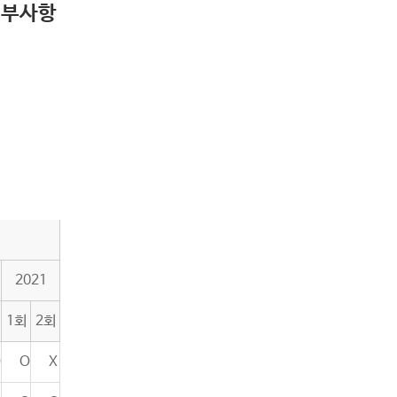
세부사항
2021
1회
2회
O
O
X