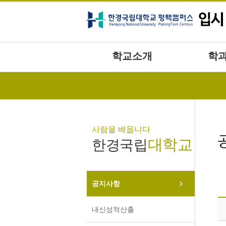
본문바로가기
학교소개
학
사람을 배웁니다
대학교
한경국립
공지사항
내신성적산출